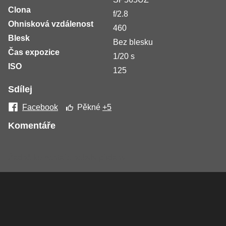
Clona
f/2.8
Ohnisková vzdálenost
460
Blesk
Bez blesku
Čas expozice
1/20 s
ISO
125
Sdílej
Facebook
Pěkné
+5
Komentáře
Žádné komentáře nebyly přidány.