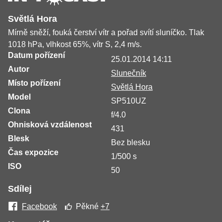
Světlá Hora
Mírně sněží, fouká čerství vítr a pořad svítí sluníčko. Tlak
1018 hPa, vlhkost 65%, vítr S, 2,4 m/s.
Datum pořízení
25.01.2014 14:11
Autor
Slunečník
Místo pořízení
Světlá Hora
Model
SP510UZ
Clona
f/4.0
Ohnisková vzdálenost
431
Blesk
Bez blesku
Čas expozice
1/500 s
ISO
50
Sdílej
Facebook
Pěkné
+7