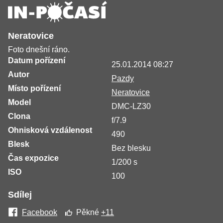
Neratovice
Foto dnešní ráno.
Datum pořízení
25.01.2014 08:27
Autor
Pazdy
Místo pořízení
Neratovice
Model
DMC-LZ30
Clona
f/7.9
Ohnisková vzdálenost
490
Blesk
Bez blesku
Čas expozice
1/200 s
ISO
100
Sdílej
Facebook
Pěkné
+11