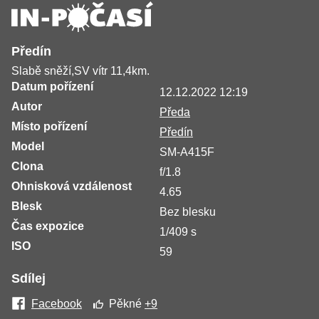
Předín
Slabě sněží,SV vítr 11,4km.
Datum pořízení
12.12.2022 12:19
Autor
Předa
Místo pořízení
Předín
Model
SM-A415F
Clona
f/1.8
Ohnisková vzdálenost
4.65
Blesk
Bez blesku
Čas expozice
1/409 s
ISO
59
Sdílej
Facebook
Pěkné
+9