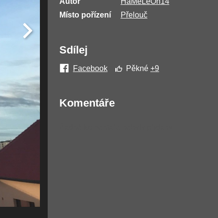
Autor
HaMeLeOn14
Místo pořízení
Přelouč
Sdílej
Facebook
Pěkné
+9
Komentáře
Žádné komentáře nebyly přidány.