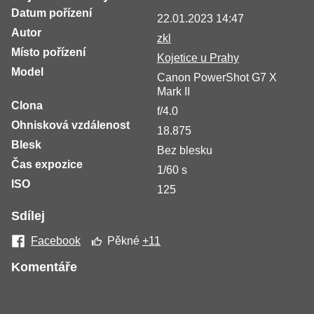
Datum pořízení
22.01.2023 14:47
Autor
zkl
Místo pořízení
Kojetice u Prahy
Model
Canon PowerShot G7 X
Mark II
Clona
f/4.0
Ohnisková vzdálenost
18.875
Blesk
Bez blesku
Čas expozice
1/60 s
ISO
125
Sdílej
Facebook
Pěkné
+11
Komentáře
Žádné komentáře nebyly přidány.