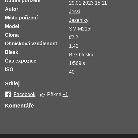
Datum pořízení
29.01.2023 15:11
Autor
Jessi
Místo pořízení
Jeseníky
Model
SM-M215F
Clona
f/2.2
Ohnisková vzdálenost
1.42
Blesk
Bez blesku
Čas expozice
1/569 s
ISO
40
Sdílej
Facebook
Pěkné
+1
Komentáře
Žádné komentáře nebyly přidány.