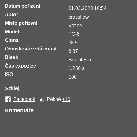
Datum pořízení
01.03.2023 16:54
Autor
crossflow
Místo pořízení
Votice
Model
TG-6
Clona
f/3.5
Ohnisková vzdálenost
6.37
Blesk
Bez blesku
Čas expozice
1/250 s
ISO
100
Sdílej
Facebook
Pěkné
+10
Komentáře
Žádné komentáře nebyly přidány.