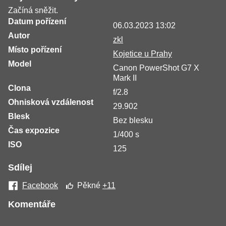
Začíná sněžit.
Datum pořízení
06.03.2023 13:02
Autor
zkl
Místo pořízení
Kojetice u Prahy
Model
Canon PowerShot G7 X
Mark II
Clona
f/2.8
Ohnisková vzdálenost
29.902
Blesk
Bez blesku
Čas expozice
1/400 s
ISO
125
Sdílej
Facebook
Pěkné
+11
Komentáře