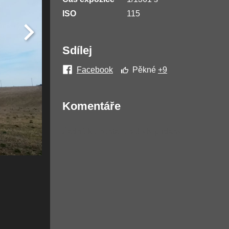
ISO
115
Sdílej
Facebook
Pěkné
+9
Komentáře
Žádné komentáře nebyly přidány.