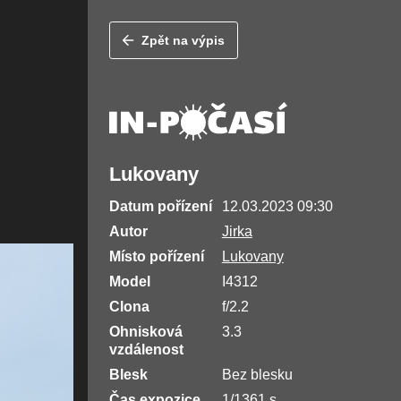
Zpět na výpis
Lukovany
Datum pořízení
12.03.2023 09:30
Autor
Jirka
Místo pořízení
Lukovany
Model
I4312
Clona
f/2.2
Ohnisková
3.3
vzdálenost
Blesk
Bez blesku
Čas expozice
1/1361 s