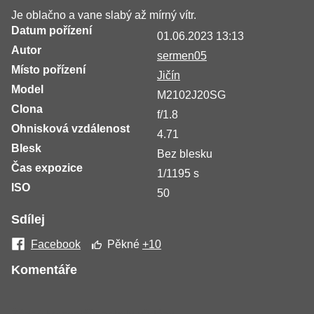
Je oblačno a vane slabý až mírný vítr.
Datum pořízení
01.06.2023 13:13
Autor
sermen05
Místo pořízení
Jičín
Model
M2102J20SG
Clona
f/1.8
Ohnisková vzdálenost
4.71
Blesk
Bez blesku
Čas expozice
1/1195 s
ISO
50
Sdílej
Facebook
Pěkné
+10
Komentáře