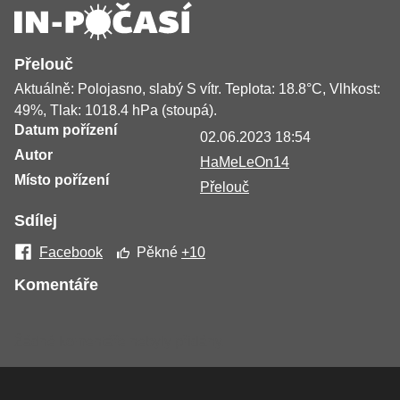
Přelouč
Aktuálně: Polojasno, slabý S vítr. Teplota: 18.8°C, Vlhkost:
49%, Tlak: 1018.4 hPa (stoupá).
Datum pořízení
02.06.2023 18:54
Autor
HaMeLeOn14
Místo pořízení
Přelouč
Sdílej
Facebook
Pěkné
+10
Komentáře
Žádné komentáře nebyly přidány.