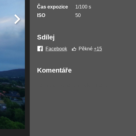
Čas expozice
1/100 s
ISO
50
Sdílej
Facebook
Pěkné
+15
Komentáře
Žádné komentáře nebyly přidány.