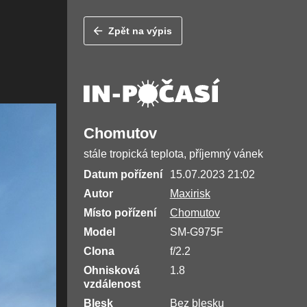
Zpět na výpis
Chomutov
stále tropická teplota, příjemný vánek
Datum pořízení
15.07.2023 21:02
Autor
Maxirisk
Místo pořízení
Chomutov
Model
SM-G975F
Clona
f/2.2
Ohnisková
1.8
vzdálenost
Blesk
Bez blesku