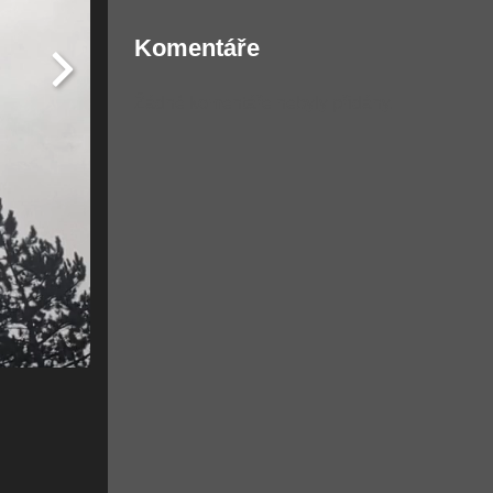
Komentáře
Žádné komentáře nebyly přidány.