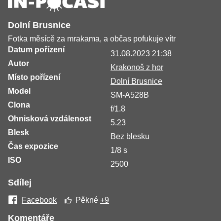
Dolní Brusnice
Fotka měsícě za mrakama, a občas pofukuje vítr
Datum pořízení
31.08.2023 21:38
Autor
Krakonoš z hor
Místo pořízení
Dolní Brusnice
Model
SM-A528B
Clona
f/1.8
Ohnisková vzdálenost
5.23
Blesk
Bez blesku
Čas expozice
1/8 s
ISO
2500
Sdílej
Facebook
Pěkné
+9
Komentáře