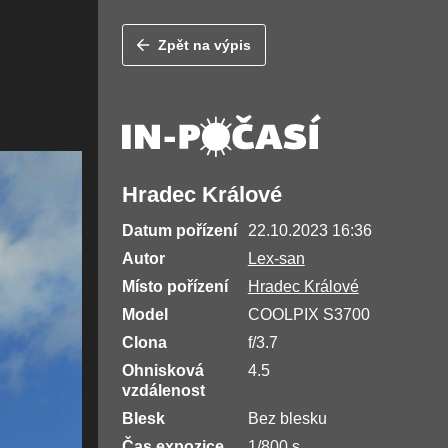
Zpět na výpis
Hradec Králové
Datum pořízení
22.10.2023 16:36
Autor
Lex-san
Místo pořízení
Hradec Králové
Model
COOLPIX S3700
Clona
f/3.7
Ohnisková
4.5
vzdálenost
Blesk
Bez blesku
Čas expozice
1/800 s