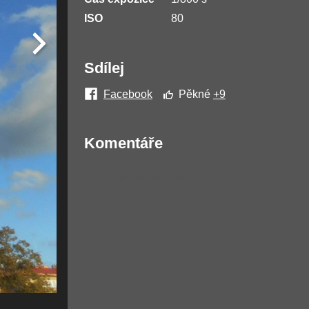
ISO
80
Sdílej
Facebook
Pěkné
+9
Komentáře
Žádné komentáře nebyly přidány.