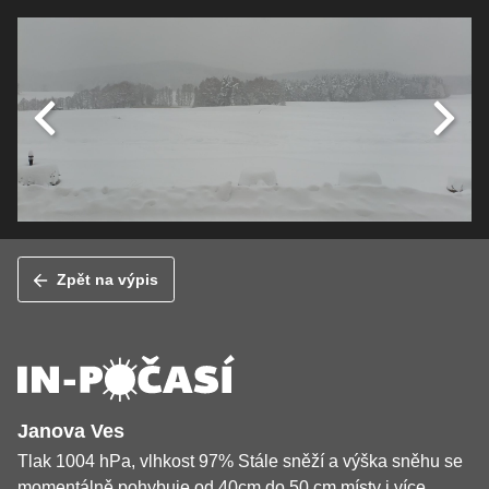
Zpět na výpis
Janova Ves
Tlak 1004 hPa, vlhkost 97% Stále sněží a výška sněhu se
momentálně pohybuje od 40cm do 50 cm místy i více.