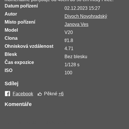
Datum pořízení
02.12.2023 15:27
Autor
Divoch Novohradský
Místo pořízení
Janova Ves
Model
V20
Clona
f/1.8
Ohnisková vzdálenost
4.71
Blesk
Bez blesku
Čas expozice
1/128 s
ISO
100
Sdílej
Facebook
Pěkné
+6
Komentáře
Žádné komentáře nebyly přidány.