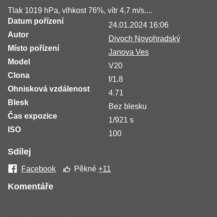
Tlak 1019 hPa, vlhkost 76%, vítr 4,7 m/s....
Datum pořízení
24.01.2024 16:06
Autor
Divoch Novohradský
Místo pořízení
Janova Ves
Model
V20
Clona
f/1.8
Ohnisková vzdálenost
4.71
Blesk
Bez blesku
Čas expozice
1/921 s
ISO
100
Sdílej
Facebook
Pěkné
+11
Komentáře