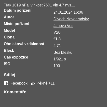
Tlak 1019 hPa, vlhkost 76%, vítr 4,7 m/s....
Datum pořízení
24.01.2024 16:06
Autor
Divoch Novohradský
Místo pořízení
Janova Ves
Model
V20
Clona
f/1.8
Ohnisková vzdálenost
4.71
Blesk
Bez blesku
Čas expozice
1/921 s
ISO
100
Sdílej
Facebook
Pěkné
+11
Komentáře