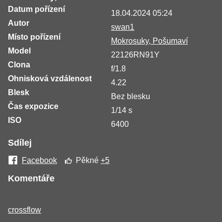
Datum pořízení
18.04.2024 05:24
Autor
swan1
Místo pořízení
Mokrosuky, Pošumaví
Model
22126RN91Y
Clona
f/1.8
Ohnisková vzdálenost
4.22
Blesk
Bez blesku
Čas expozice
1/14 s
ISO
6400
Sdílej
Facebook
Pěkné
+5
Komentáře
crossflow