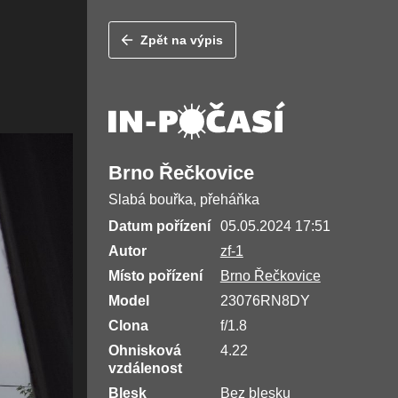
Zpět na výpis
Brno Řečkovice
Slabá bouřka, přeháňka
Datum pořízení
05.05.2024 17:51
Autor
zf-1
Místo pořízení
Brno Řečkovice
Model
23076RN8DY
Clona
f/1.8
Ohnisková
4.22
vzdálenost
Blesk
Bez blesku