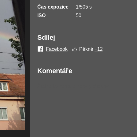
Čas expozice
1/505 s
ISO
50
Sdílej
Facebook
Pěkné
+12
Komentáře
Žádné komentáře nebyly přidány.