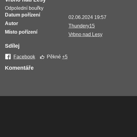
Odpolední bouřky
Datum pořízení
02.06.2024 19:57
Autor
Thundery15
Místo pořízení
Vrbno nad Lesy
Sdílej
Facebook
Pěkné
+5
Komentáře
Žádné komentáře nebyly přidány.