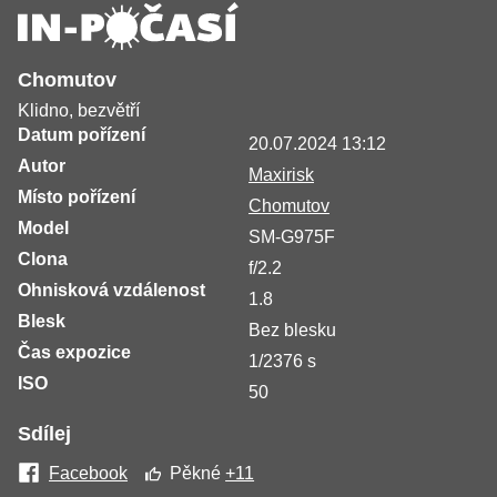
Chomutov
Klidno, bezvětří
Datum pořízení
20.07.2024 13:12
Autor
Maxirisk
Místo pořízení
Chomutov
Model
SM-G975F
Clona
f/2.2
Ohnisková vzdálenost
1.8
Blesk
Bez blesku
Čas expozice
1/2376 s
ISO
50
Sdílej
Facebook
Pěkné
+11