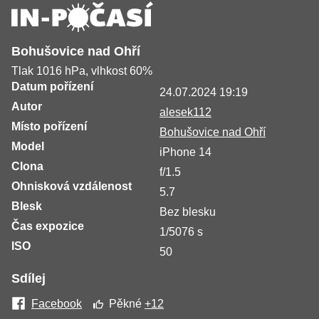
Bohušovice nad Ohří
Tlak 1016 hPa, vlhkost 60%
Datum pořízení
24.07.2024 19:19
Autor
alesek112
Místo pořízení
Bohušovice nad Ohří
Model
iPhone 14
Clona
f/1.5
Ohnisková vzdálenost
5.7
Blesk
Bez blesku
Čas expozice
1/5076 s
ISO
50
Sdílej
Facebook
Pěkné
+12