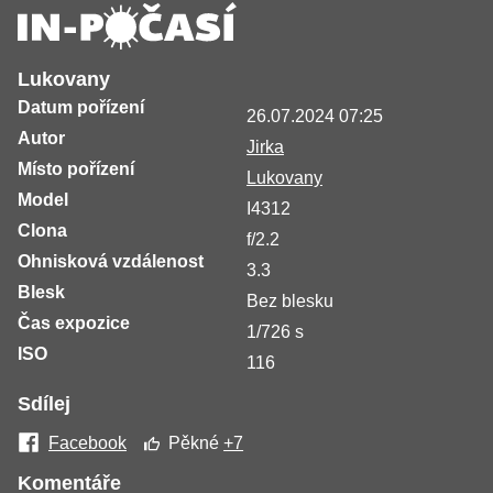
Lukovany
Datum pořízení
26.07.2024 07:25
Autor
Jirka
Místo pořízení
Lukovany
Model
I4312
Clona
f/2.2
Ohnisková vzdálenost
3.3
Blesk
Bez blesku
Čas expozice
1/726 s
ISO
116
Sdílej
Facebook
Pěkné
+7
Komentáře