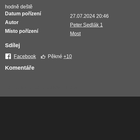
hodně deště
Datum pořízení
27.07.2024 20:46
Autor
Peter Sedlák 1
Místo pořízení
Most
Sdílej
Facebook
Pěkné
+10
Komentáře
Žádné komentáře nebyly přidány.