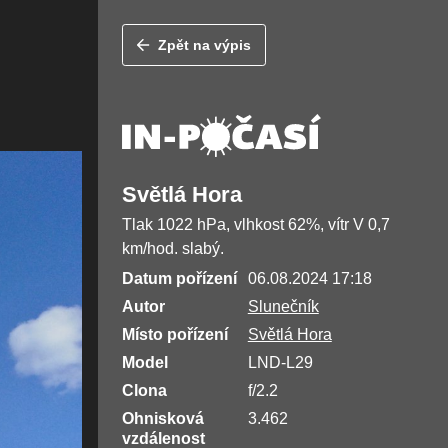
Zpět na výpis
Světlá Hora
Tlak 1022 hPa, vlhkost 62%, vítr V 0,7
km/hod. slabý.
Datum pořízení
06.08.2024 17:18
Autor
Slunečník
Místo pořízení
Světlá Hora
Model
LND-L29
Clona
f/2.2
Ohnisková
3.462
vzdálenost