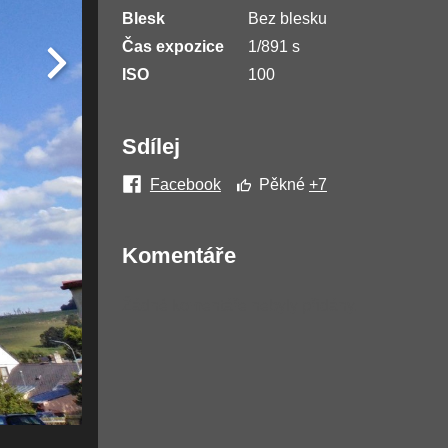
Blesk
Bez blesku
Čas expozice
1/891 s
ISO
100
Sdílej
Facebook
Pěkné
+7
Komentáře
Žádné komentáře nebyly přidány.