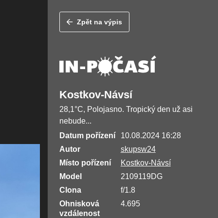
Zpět na výpis
Kostkov-Návsí
28,1°C, Polojasno. Tropický den už asi
nebude...
Datum pořízení
10.08.2024 16:28
Autor
skupsw24
Místo pořízení
Kostkov-Návsí
Model
2109119DG
Clona
f/1.8
Ohnisková
4.695
vzdálenost