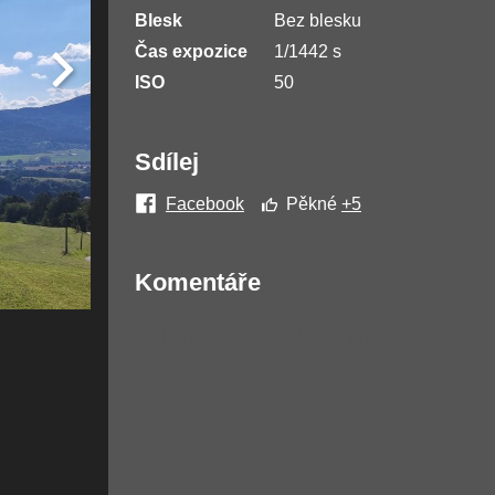
Blesk
Bez blesku
Čas expozice
1/1442 s
ISO
50
Sdílej
Facebook
Pěkné
+5
Komentáře
Žádné komentáře nebyly přidány.