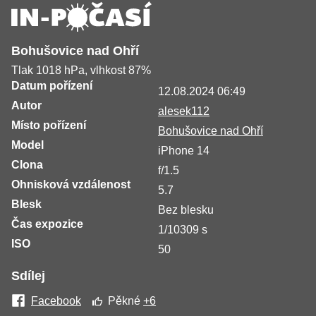
Bohušovice nad Ohří
Tlak 1018 hPa, vlhkost 87%
Datum pořízení
12.08.2024 06:49
Autor
alesek112
Místo pořízení
Bohušovice nad Ohří
Model
iPhone 14
Clona
f/1.5
Ohnisková vzdálenost
5.7
Blesk
Bez blesku
Čas expozice
1/10309 s
ISO
50
Sdílej
Facebook
Pěkné
+6