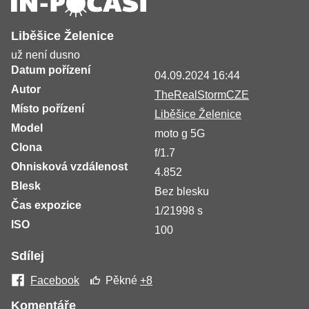
Liběšice Želenice
už není dusno
Datum pořízení
04.09.2024 16:44
Autor
TheRealStormCZE
Místo pořízení
Liběšice Želenice
Model
moto g 5G
Clona
f/1.7
Ohnisková vzdálenost
4.852
Blesk
Bez blesku
Čas expozice
1/21998 s
ISO
100
Sdílej
Facebook
Pěkné
+8
Komentáře