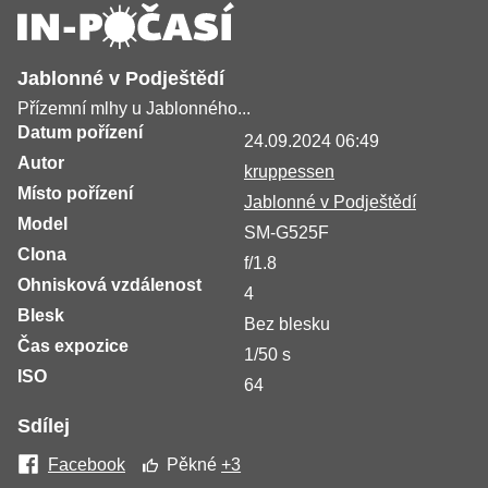
Jablonné v Podještědí
Přízemní mlhy u Jablonného...
Datum pořízení
24.09.2024 06:49
Autor
kruppessen
Místo pořízení
Jablonné v Podještědí
Model
SM-G525F
Clona
f/1.8
Ohnisková vzdálenost
4
Blesk
Bez blesku
Čas expozice
1/50 s
ISO
64
Sdílej
Facebook
Pěkné
+3