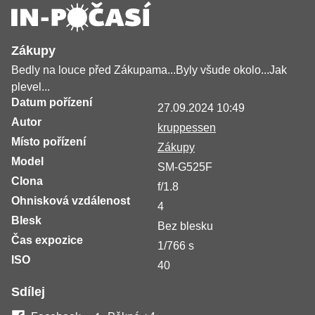
Zákupy
Bedly na louce před Zákupama...Byly všude okolo...Jak
plevel...
Datum pořízení
27.09.2024 10:49
Autor
kruppessen
Místo pořízení
Zákupy
Model
SM-G525F
Clona
f/1.8
Ohnisková vzdálenost
4
Blesk
Bez blesku
Čas expozice
1/766 s
ISO
40
Sdílej