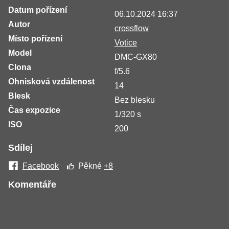
Datum pořízení
06.10.2024 16:37
Autor
crossflow
Místo pořízení
Votice
Model
DMC-GX80
Clona
f/5.6
Ohnisková vzdálenost
14
Blesk
Bez blesku
Čas expozice
1/320 s
ISO
200
Sdílej
Facebook
Pěkné
+8
Komentáře
Žádné komentáře nebyly přidány.