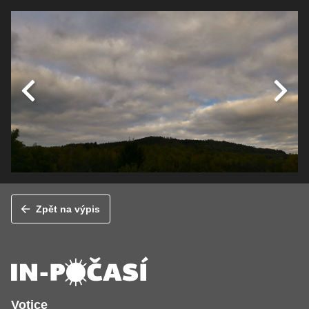
Zpět na výpis
Votice