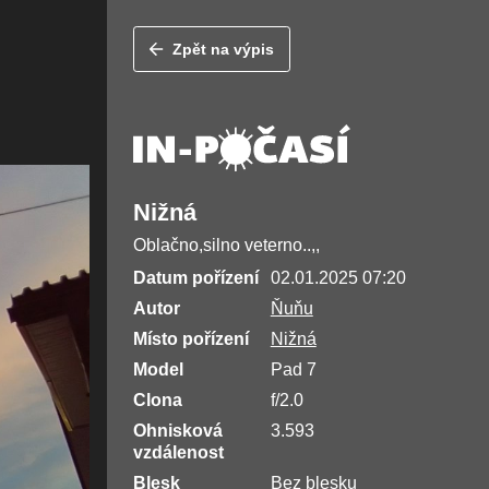
Zpět na výpis
Nižná
Oblačno,silno veterno..,,
Datum pořízení
02.01.2025 07:20
Autor
Ňuňu
Místo pořízení
Nižná
Model
Pad 7
Clona
f/2.0
Ohnisková
3.593
vzdálenost
Blesk
Bez blesku