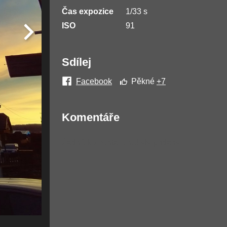
Čas expozice
1/33 s
ISO
91
Sdílej
Facebook
Pěkné
+7
Komentáře
Žádné komentáře nebyly přidány.