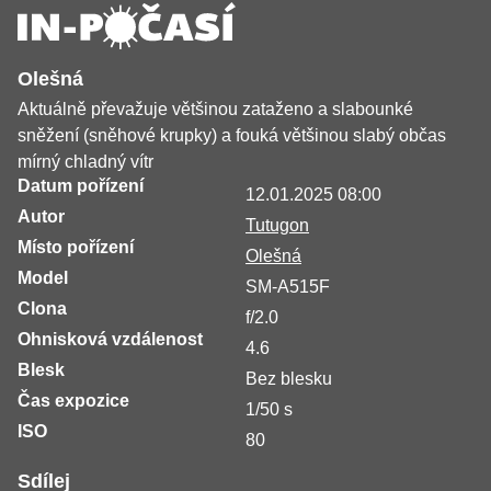
Olešná
Aktuálně převažuje většinou zataženo a slabounké
sněžení (sněhové krupky) a fouká většinou slabý občas
mírný chladný vítr
Datum pořízení
12.01.2025 08:00
Autor
Tutugon
Místo pořízení
Olešná
Model
SM-A515F
Clona
f/2.0
Ohnisková vzdálenost
4.6
Blesk
Bez blesku
Čas expozice
1/50 s
ISO
80
Sdílej