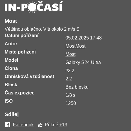
Most
Většinou oblačno. Vítr okolo 2 m/s S
Datum pořízení
05.02.2025 17:48
Autor
MostMost
Místo pořízení
Most
Model
Galaxy S24 Ultra
Clona
f/2.2
Ohnisková vzdálenost
2.2
Blesk
Bez blesku
Čas expozice
1/8 s
ISO
1250
Sdílej
Facebook
Pěkné
+13