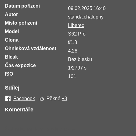
Datum pořízení
09.02.2025 16:40
Autor
standa.chalupny
Místo pořízení
Liberec
Model
S62 Pro
Clona
f/1.8
Ohnisková vzdálenost
4.28
Blesk
Bez blesku
Čas expozice
1/2797 s
ISO
101
Sdílej
Facebook
Pěkné
+8
Komentáře
Žádné komentáře nebyly přidány.