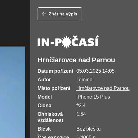
Zpět na výpis
Hrnčiarovce nad Parnou
Datum pořízení
05.03.2025 14:05
Autor
Tomino
Místo pořízení
Hrnčiarovce nad Parnou
Model
iPhone 15 Plus
Clona
f/2.4
Ohnisková
1.54
vzdálenost
Blesk
Bez blesku
Čas expozice
1/4065 s