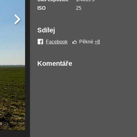
ISO
25
Sdílej
Facebook
Pěkné
+8
Komentáře
Žádné komentáře nebyly přidány.