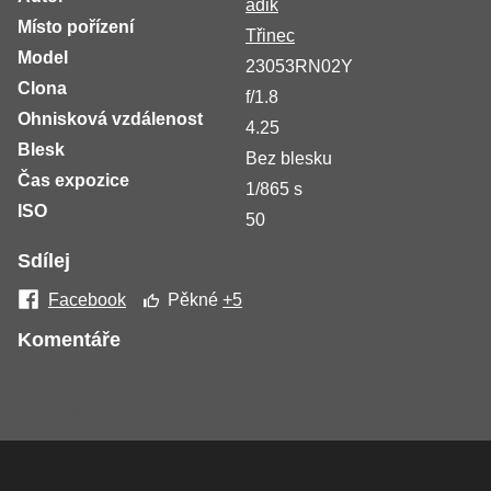
adik
Místo pořízení
Třinec
Model
23053RN02Y
Clona
f/1.8
Ohnisková vzdálenost
4.25
Blesk
Bez blesku
Čas expozice
1/865 s
ISO
50
Sdílej
Facebook
Pěkné
+5
Komentáře
Žádné komentáře nebyly přidány.