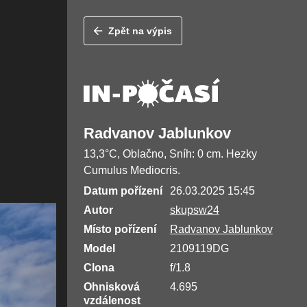
Zpět na výpis
Radvanov Jablunkov
13,3°C, Oblačno, Sníh: 0 cm. Hezky
Cumulus Mediocris.
Datum pořízení
26.03.2025 15:45
Autor
skupsw24
Místo pořízení
Radvanov Jablunkov
Model
2109119DG
Clona
f/1.8
Ohnisková
4.695
vzdálenost