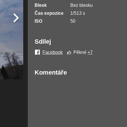
Blesk
Bez blesku
Čas expozice
1/513 s
ISO
50
Sdílej
Facebook
Pěkné
+7
Komentáře
Žádné komentáře nebyly přidány.