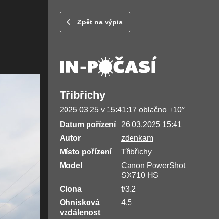
Zpět na výpis
Třibřichy
2025 03 25 v 15:41:17 oblačno +10°
Datum pořízení
26.03.2025 15:41
Autor
zdenkam
Místo pořízení
Třibřichy
Model
Canon PowerShot
SX710 HS
Clona
f/3.2
Ohnisková
4.5
vzdálenost