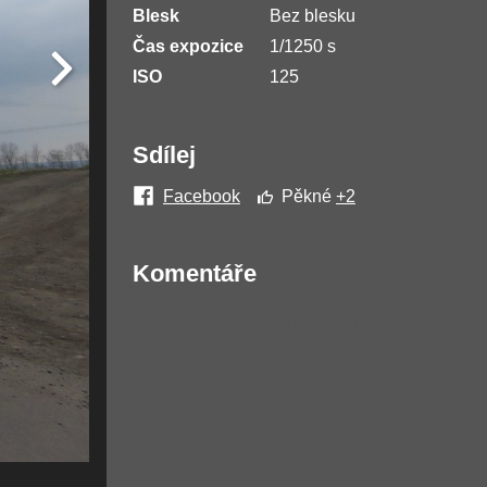
Blesk
Bez blesku
Čas expozice
1/1250 s
ISO
125
Sdílej
Facebook
Pěkné
+2
Komentáře
Žádné komentáře nebyly přidány.