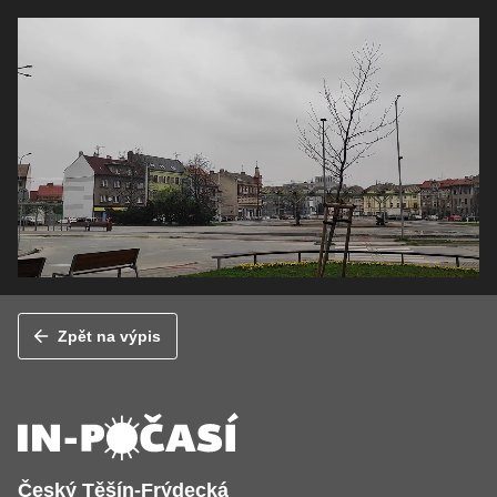
Zpět na výpis
Český Těšín-Frýdecká