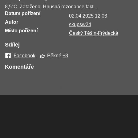
8,5°C, Zataženo. Hnusná rezonance fakt...
Datum pořízení
02.04.2025 12:03
Autor
skupsw24
Místo pořízení
Český Těšín-Frýdecká
Sdílej
Facebook
Pěkné
+8
Komentáře
Žádné komentáře nebyly přidány.