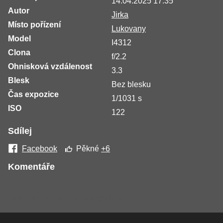
14.04.2025 17:35
Autor
Jirka
Místo pořízení
Lukovany
Model
I4312
Clona
f/2.2
Ohnisková vzdálenost
3.3
Blesk
Bez blesku
Čas expozice
1/1031 s
ISO
122
Sdílej
Facebook
Pěkné
+6
Komentáře
Žádné komentáře nebyly přidány.