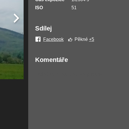
ISO
51
Sdílej
Facebook
Pěkné
+5
Komentáře
Žádné komentáře nebyly přidány.