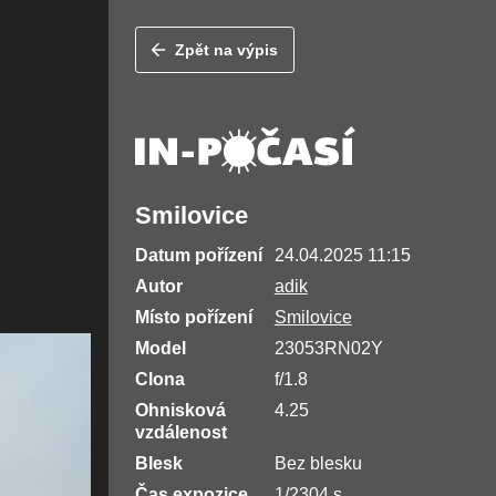
Zpět na výpis
Smilovice
Datum pořízení
24.04.2025 11:15
Autor
adik
Místo pořízení
Smilovice
Model
23053RN02Y
Clona
f/1.8
Ohnisková
4.25
vzdálenost
Blesk
Bez blesku
Čas expozice
1/2304 s