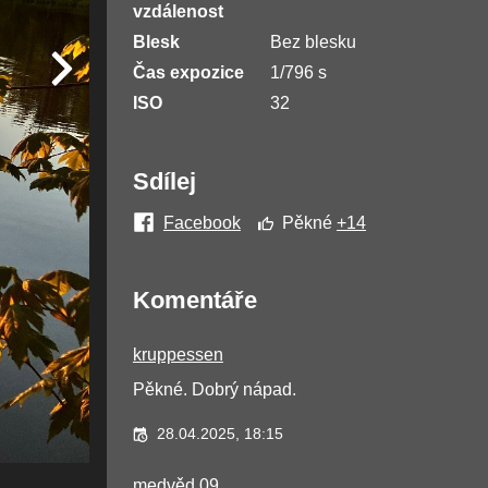
vzdálenost
Blesk
Bez blesku
Čas expozice
1/796 s
ISO
32
Sdílej
Facebook
Pěkné
+14
Komentáře
kruppessen
Pěkné. Dobrý nápad.
28.04.2025, 18:15
medvěd 09