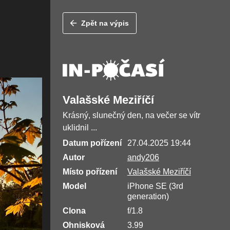
Zpět na výpis
Valašské Meziříčí
Krásný, slunečný den, na večer se vítr
uklidnil ...
Datum pořízení
27.04.2025 19:44
Autor
andy206
Místo pořízení
Valašské Meziříčí
Model
iPhone SE (3rd
generation)
Clona
f/1.8
Ohnisková
3.99