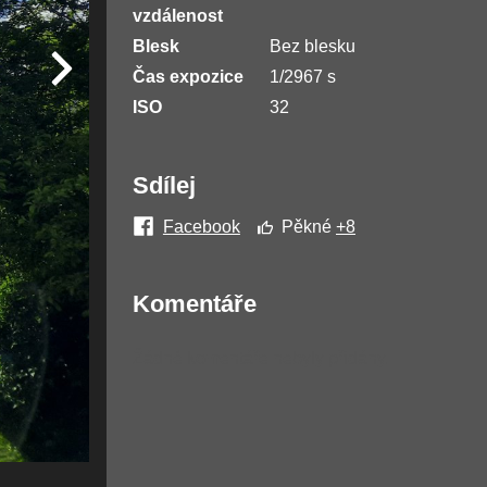
vzdálenost
Blesk
Bez blesku
Čas expozice
1/2967 s
ISO
32
Sdílej
Facebook
Pěkné
+8
Komentáře
Žádné komentáře nebyly přidány.