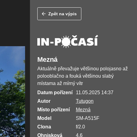
Zpět na výpis
Mezná
Aktuálně převažuje většinou polojasno až
polooblačno a fouká většinou slabý
místama až mírný vítr
Datum pořízení
11.05.2025 14:37
Autor
Tutugon
Místo pořízení
Mezná
Model
SM-A515F
Clona
f/2.0
Ohnisková
4.6