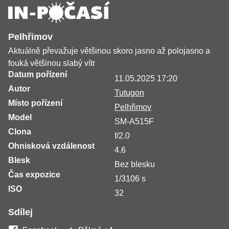
Pelhřimov
Aktuálně převažuje většinou skoro jasno až polojasno a
fouká většinou slabý vítr
Datum pořízení
11.05.2025 17:20
Autor
Tutugon
Místo pořízení
Pelhřimov
Model
SM-A515F
Clona
f/2.0
Ohnisková vzdálenost
4.6
Blesk
Bez blesku
Čas expozice
1/3106 s
ISO
32
Sdílej