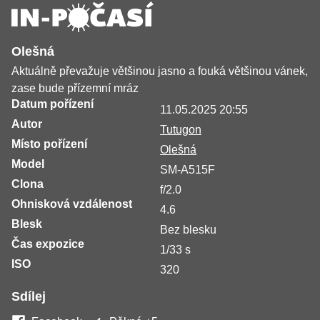
Olešná
Aktuálně převažuje většinou jasno a fouká většinou vánek,
zase bude přízemní mráz
Datum pořízení
11.05.2025 20:55
Autor
Tutugon
Místo pořízení
Olešná
Model
SM-A515F
Clona
f/2.0
Ohnisková vzdálenost
4.6
Blesk
Bez blesku
Čas expozice
1/33 s
ISO
320
Sdílej