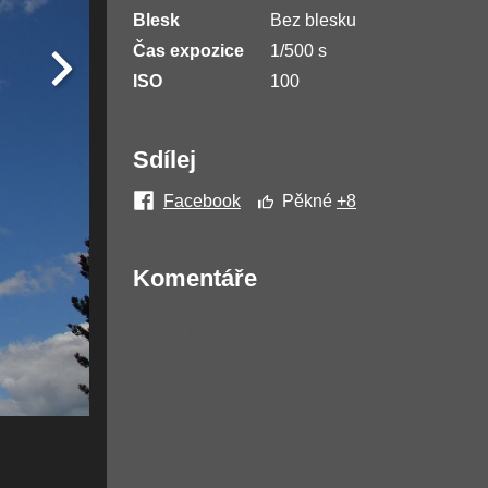
Blesk
Bez blesku
Čas expozice
1/500 s
ISO
100
Sdílej
Facebook
Pěkné
+8
Komentáře
Žádné komentáře nebyly přidány.