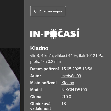
Zpět na výpis
Kladno
vítr S, 4 km/h, vlhkost 44 %, tlak 1012 hPa,
přeháňka 0.2 mm
Datum pořízení
15.05.2025 13:56
Autor
medvěd 09
Místo pořízení
Kladno
Model
NIKON D5100
Clona
f/10.0
Ohnisková
18
vzdálenost