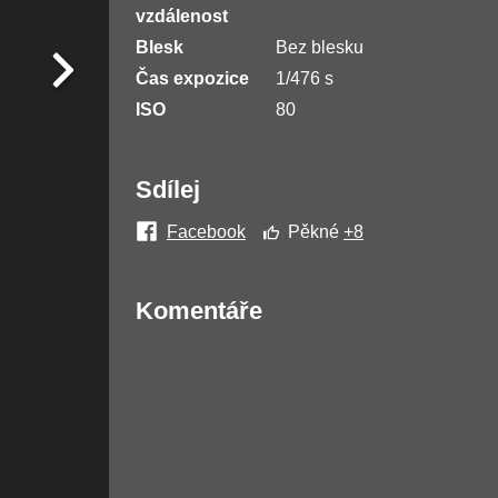
vzdálenost
Blesk
Bez blesku
Čas expozice
1/476 s
ISO
80
Sdílej
Facebook
Pěkné
+8
Komentáře
Žádné komentáře nebyly přidány.