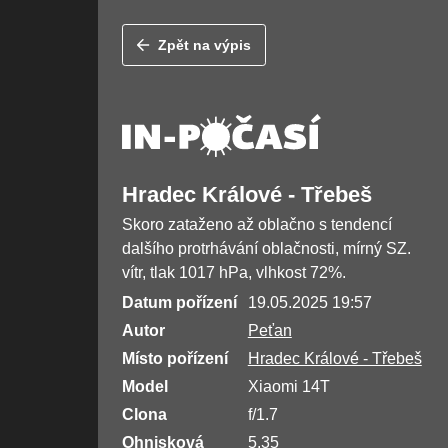
Zpět na výpis
Hradec Králové - Třebeš
Skoro zataženo až oblačno s tendencí
dalšího protrhávání oblačnosti, mírný SZ.
vítr, tlak 1017 hPa, vlhkost 72%.
Datum pořízení
19.05.2025 19:57
Autor
Peťan
Místo pořízení
Hradec Králové - Třebeš
Model
Xiaomi 14T
Clona
f/1.7
Ohnisková
5.35